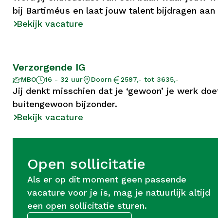
bij Bartiméus en laat jouw talent bijdragen aan
Bekijk vacature
Verzorgende IG
Aantal
Opleidingsniveau
Locatie
Salaris
MBO
16 - 32 uur
Doorn
2597,- tot 3635,-
uur
Jij denkt misschien dat je ‘gewoon’ je werk do
buitengewoon bijzonder.
Bekijk vacature
Open sollicitatie
Als er op dit moment geen passende
vacature voor je is, mag je natuurlijk altijd
een open sollicitatie sturen.