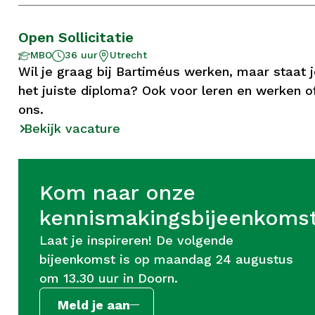
Open Sollicitatie
Aantal
Opleidingsniveau
Locatie
MBO
36 uur
Utrecht
uur
Wil je graag bij Bartiméus werken, maar staat 
het juiste diploma? Ook voor leren en werken o
ons.
Bekijk vacature
Kom naar onze
kennismakingsbijeenkoms
Laat je inspireren! De volgende
bijeenkomst is op maandag 24 augustus
om 13.30 uur in Doorn.
Meld je aan