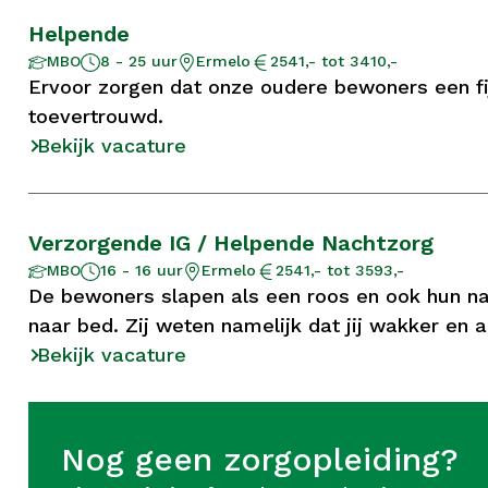
Helpende
Aantal
Opleidingsniveau
Locatie
Salaris
MBO
8 - 25 uur
Ermelo
2541,- tot 3410,-
uur
Ervoor zorgen dat onze oudere bewoners een fi
toevertrouwd.
Bekijk vacature
Verzorgende IG / Helpende Nachtzorg
Aantal
Opleidingsniveau
Locatie
Salaris
MBO
16 - 16 uur
Ermelo
2541,- tot 3593,-
uur
De bewoners slapen als een roos en ook hun na
naar bed. Zij weten namelijk dat jij wakker en a
Bekijk vacature
Nog geen zorgopleiding?