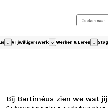
us
Vrijwilligerswerk
Werken & Leren
Stag
Bij Bartiméus zien we wat ji
Op deze pagina vind je onze actuele vacatures.