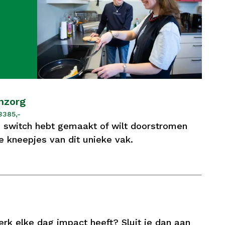
nzorg
3385,-
en switch hebt gemaakt of wilt doorstromen
ne kneepjes van dit unieke vak.
rk elke dag impact heeft? Sluit je dan aan