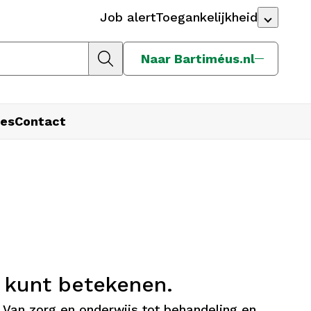
Job alert
Toegankelijkheid
Naar Bartiméus.nl
es
Contact
j kunt betekenen.
 Van zorg en onderwijs tot behandeling en