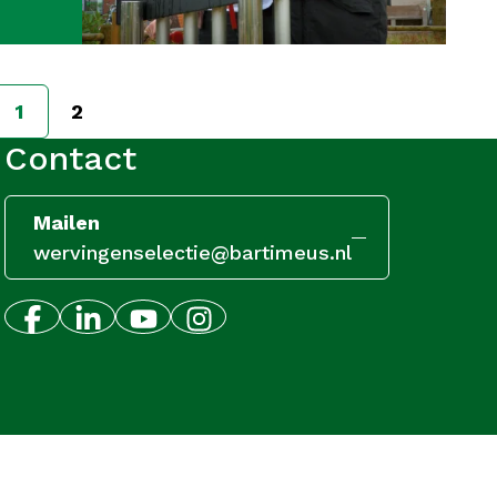
1
2
Contact
Mailen
wervingenselectie@bartimeus.nl