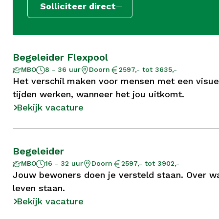
Solliciteer direct
Begeleider Flexpool
Aantal
Opleidingsniveau
Locatie
Salaris
MBO
8 - 36 uur
Doorn
2597,- tot 3635,-
uur
Het verschil maken voor mensen met een visuele
tijden werken, wanneer het jou uitkomt.
Bekijk vacature
Begeleider
Aantal
Opleidingsniveau
Locatie
Salaris
MBO
16 - 32 uur
Doorn
2597,- tot 3902,-
uur
Jouw bewoners doen je versteld staan. Over wa
leven staan.
Bekijk vacature