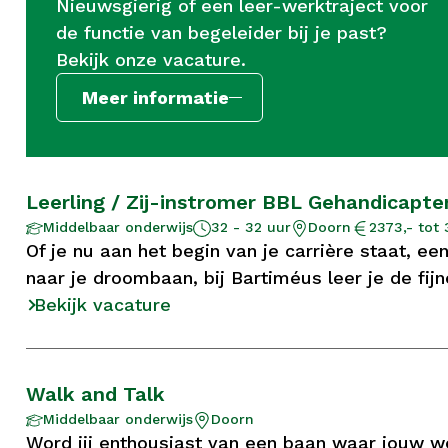
Nieuwsgierig of een leer-werktraject voor
de functie van begeleider bij je past?
Bekijk onze vacature.
Meer informatie
Leerling / Zij-instromer BBL Gehandicapte
Aantal
Opleidingsniveau
Locatie
Salaris
Middelbaar onderwijs
32 - 32 uur
Doorn
2373,- tot 
uur
Of je nu aan het begin van je carrière staat, e
naar je droombaan, bij Bartiméus leer je de fij
Bekijk vacature
Walk and Talk
Opleidingsniveau
Locatie
Middelbaar onderwijs
Doorn
Word jij enthousiast van een baan waar jouw we