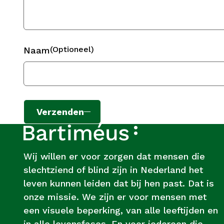
(Optioneel)
Naam
Verzenden
Footer
Over
Bartiméus
Wij willen er voor zorgen dat mensen die
slechtziend of blind zijn in Nederland het
leven kunnen leiden dat bij hen past. Dat is
onze missie. We zijn er voor mensen met
een visuele beperking, van alle leeftijden en
in alle levensfases. En voor iedereen die