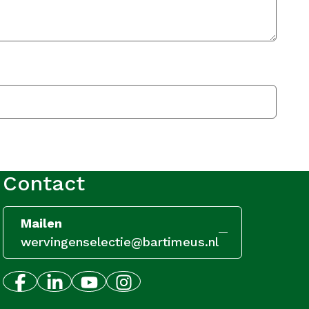
Contact
Mailen
wervingenselectie@bartimeus.nl