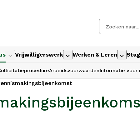
us
Vrijwilligerswerk
Werken & Leren
Stag
Sollicitatieprocedure
Arbeidsvoorwaarden
Informatie voo
kennismakingsbijeenkomst
smakingsbijeenkoms