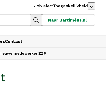
Job alert
Toegankelijkheid
Naar Bartiméus.nl
es
Contact
r nieuwe medewerker
ZZP
t