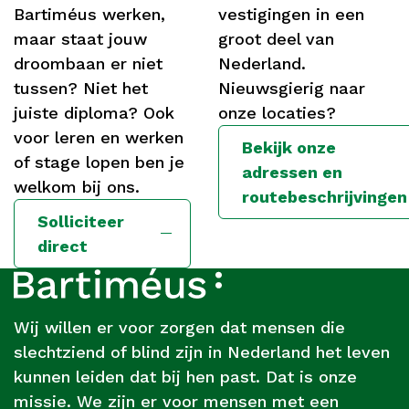
Bartiméus werken,
vestigingen in een
maar staat jouw
groot deel van
droombaan er niet
Nederland.
tussen? Niet het
Nieuwsgierig naar
juiste diploma? Ook
onze locaties?
voor leren en werken
Bekijk onze
of stage lopen ben je
adressen en
welkom bij ons.
routebeschrijvingen
Solliciteer
direct
Footer
Over
Bartiméus
Wij willen er voor zorgen dat mensen die
slechtziend of blind zijn in Nederland het leven
kunnen leiden dat bij hen past. Dat is onze
missie. We zijn er voor mensen met een