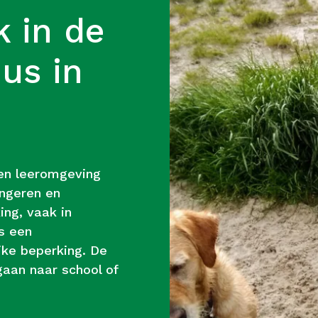
k in de
éus in
 en leeromgeving
ngeren en
ng, vaak in
s een
ijke beperking. De
gaan naar school of