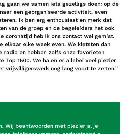
g gaan we samen iets gezelligs doen: op de
 naar een georganiseerde activiteit, even
teren. Ik ben erg enthousiast en merk dat
nten van de groep en de begeleiders het ook
de coronatijd heb ik ons contact wel gemist.
we elkaar elke week even. We kletsten dan
e radio en hebben zelfs onze favorieten
e Top 1500. We halen er allebei veel plezier
et vrijwilligerswerk nog lang voort te zetten.”
. Wij beantwoorden met plezier al je
taande telefoonnummers, onderstaand e-