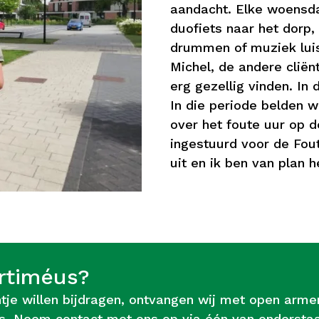
aandacht. Elke woensda
duofiets naar het dorp,
drummen of muziek luis
Michel, de andere clië
erg gezellig vinden. In 
In die periode belden 
over het foute uur op d
ingestuurd voor de Fout
uit en ik ben van plan h
artiméus?
je willen bijdragen, ontvangen wij met open armen
méus. Neem contact met ons op via één van onders