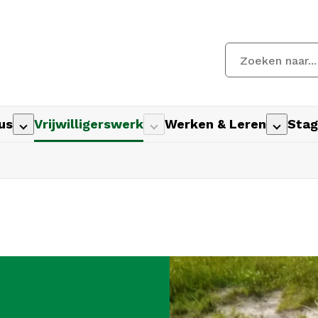
us
Vrijwilligerswerk
Werken & Leren
Stag