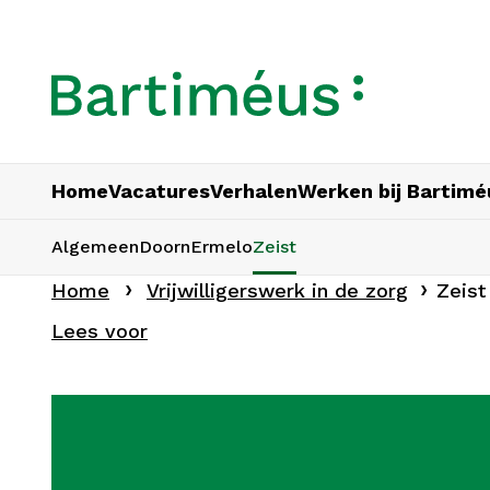
Home
Vacatures
Verhalen
Werken bij Bartimé
Algemeen
Doorn
Ermelo
Zeist
Home
Vrijwilligerswerk in de zorg
Zeist
Lees voor