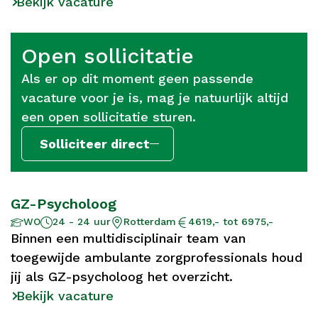
Bekijk vacature
Open sollicitatie
Als er op dit moment geen passende
vacature voor je is, mag je natuurlijk altijd
een open sollicitatie sturen.
Solliciteer direct
GZ-Psycholoog
Aantal
Opleidingsniveau
Locatie
Salaris
WO
24 - 24 uur
Rotterdam
4619,- tot 6975,-
uur
Binnen een multidisciplinair team van
toegewijde ambulante zorgprofessionals houd
jij als GZ-psycholoog het overzicht.
Bekijk vacature