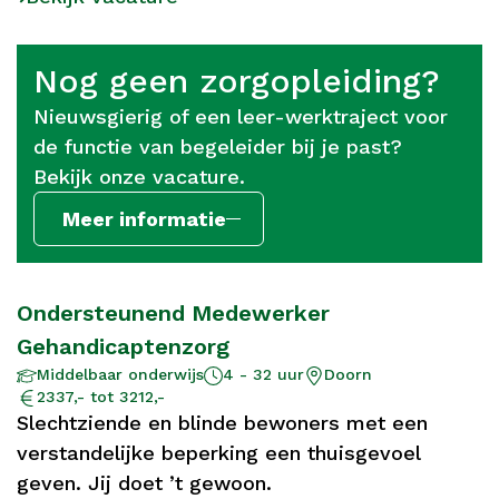
Nog geen zorgopleiding?
Nieuwsgierig of een leer-werktraject voor
de functie van begeleider bij je past?
Bekijk onze vacature.
Meer informatie
Ondersteunend Medewerker
Gehandicaptenzorg
Middelbaar onderwijs
4 - 32 uur
Doorn
Aantal
Opleidingsniveau
Locatie
Salaris
uur
2337,- tot 3212,-
Slechtziende en blinde bewoners met een
verstandelijke beperking een thuisgevoel
geven. Jij doet ’t gewoon.