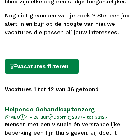
blind zijn elke dag een stukje toegankelijker.
Nog niet gevonden wat je zoekt? Stel een job
alert in en blijf op de hoogte van nieuwe
vacatures die passen bij jouw interesses.
Vacatures filteren
Vacatures 1 tot 12 van 36 getoond
Helpende Gehandicaptenzorg
Aantal
Opleidingsniveau
Locatie
Salaris
MBO
4 - 28 uur
Doorn
2337,- tot 3212,-
uur
Mensen met een visuele én verstandelijke
beperking een fijn thuis geven. Jij doet 't