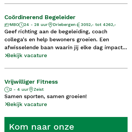
Coördinerend Begeleider
Aantal
Opleidingsniveau
Locatie
Salaris
MBO
24 - 28 uur
Driebergen
3052,- tot 4262,-
uur
Geef richting aan de begeleiding, coach
collega's en help bewoners groeien. Een
afwisselende baan waarin jij elke dag impact
maakt.
Bekijk vacature
Vrijwilliger Fitness
Aantal
Locatie
2 - 4 uur
Zeist
uur
Samen sporten, samen groeien!
Bekijk vacature
Kom naar onze