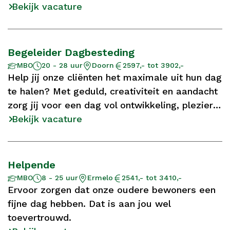
Bekijk vacature
Begeleider Dagbesteding
Aantal
Opleidingsniveau
Locatie
Salaris
MBO
20 - 28 uur
Doorn
2597,- tot 3902,-
uur
Help jij onze cliënten het maximale uit hun dag
te halen? Met geduld, creativiteit en aandacht
zorg jij voor een dag vol ontwikkeling, plezier
en waardevolle momenten.
Bekijk vacature
Helpende
Aantal
Opleidingsniveau
Locatie
Salaris
MBO
8 - 25 uur
Ermelo
2541,- tot 3410,-
uur
Ervoor zorgen dat onze oudere bewoners een
fijne dag hebben. Dat is aan jou wel
toevertrouwd.