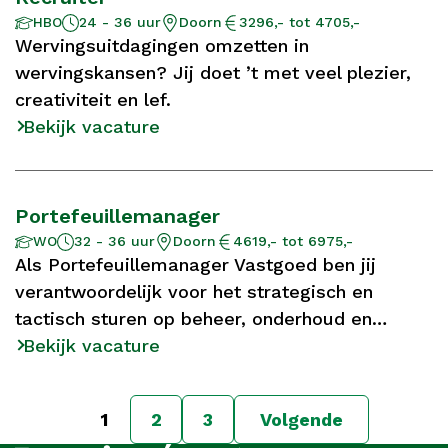
Aantal
Opleidingsniveau
Locatie
Salaris
HBO
24 - 36 uur
Doorn
3296,- tot 4705,-
uur
Wervingsuitdagingen omzetten in
wervingskansen? Jij doet ’t met veel plezier,
creativiteit en lef.
Bekijk vacature
Portefeuillemanager
Aantal
Opleidingsniveau
Locatie
Salaris
WO
32 - 36 uur
Doorn
4619,- tot 6975,-
uur
Als Portefeuillemanager Vastgoed ben jij
verantwoordelijk voor het strategisch en
tactisch sturen op beheer, onderhoud en
exploitatie van de vastgoedportefeuille.
Bekijk vacature
1
2
3
Volgende