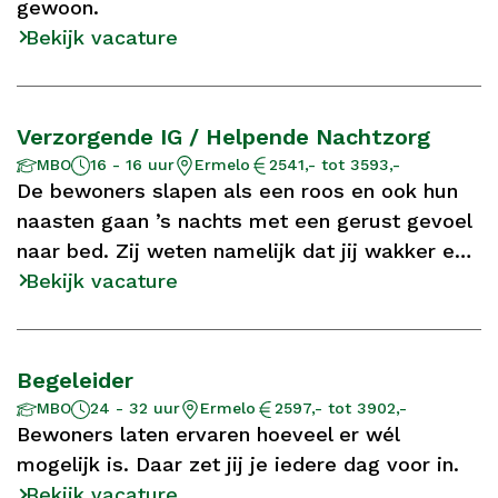
gewoon.
Bekijk vacature
Verzorgende IG / Helpende Nachtzorg
Aantal
Opleidingsniveau
Locatie
Salaris
MBO
16 - 16 uur
Ermelo
2541,- tot 3593,-
uur
De bewoners slapen als een roos en ook hun
naasten gaan ’s nachts met een gerust gevoel
naar bed. Zij weten namelijk dat jij wakker en
alert bent.
Bekijk vacature
Begeleider
Aantal
Opleidingsniveau
Locatie
Salaris
MBO
24 - 32 uur
Ermelo
2597,- tot 3902,-
uur
Bewoners laten ervaren hoeveel er wél
mogelijk is. Daar zet jij je iedere dag voor in.
Bekijk vacature