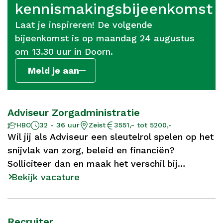
kennismakingsbijeenkomst
Laat je inspireren! De volgende
bijeenkomst is op maandag 24 augustus
om 13.30 uur in Doorn.
Meld je aan
Adviseur Zorgadministratie
Aantal
Opleidingsniveau
Locatie
Salaris
HBO
32 - 36 uur
Zeist
3551,- tot 5200,-
uur
Wil jij als Adviseur een sleutelrol spelen op het
snijvlak van zorg, beleid en financiën?
Solliciteer dan en maak het verschil bij
Bartiméus!
Bekijk vacature
Recruiter