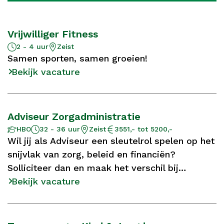
Vrijwilliger Fitness
Aantal
Locatie
2 - 4 uur
Zeist
uur
Samen sporten, samen groeien!
Bekijk vacature
Adviseur Zorgadministratie
Aantal
Opleidingsniveau
Locatie
Salaris
HBO
32 - 36 uur
Zeist
3551,- tot 5200,-
uur
Wil jij als Adviseur een sleutelrol spelen op het
snijvlak van zorg, beleid en financiën?
Solliciteer dan en maak het verschil bij
Bartiméus!
Bekijk vacature