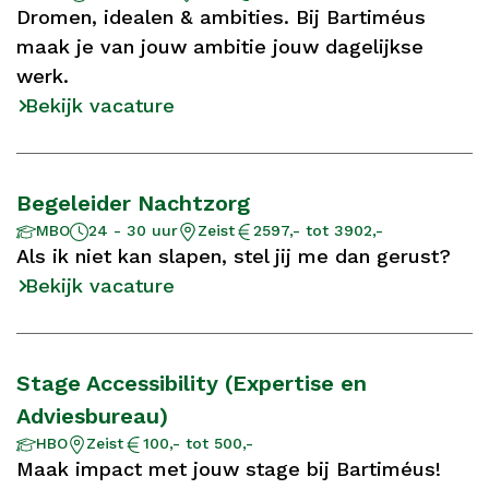
Dromen, idealen & ambities. Bij Bartiméus
maak je van jouw ambitie jouw dagelijkse
werk.
Bekijk vacature
Begeleider Nachtzorg
Aantal
Opleidingsniveau
Locatie
Salaris
MBO
24 - 30 uur
Zeist
2597,- tot 3902,-
uur
Als ik niet kan slapen, stel jij me dan gerust?
Bekijk vacature
Stage Accessibility (Expertise en
Adviesbureau)
Opleidingsniveau
Locatie
Salaris
HBO
Zeist
100,- tot 500,-
Maak impact met jouw stage bij Bartiméus!