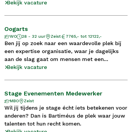
Bekijk vacature
Oogarts
Aantal
Opleidingsniveau
Locatie
Salaris
WO
28 - 32 uur
Zeist
7765,- tot 12122,-
uur
Ben jij op zoek naar een waardevolle plek bij
een expertise organisatie, waar je dagelijks
aan de slag gaat om mensen met een
zeldzame visuele aandoening te helpen?
Bekijk vacature
Stage Evenementen Medewerker
Opleidingsniveau
Locatie
MBO
Zeist
Wil jij tijdens je stage écht iets betekenen voor
anderen? Dan is Bartiméus de plek waar jouw
talenten tot hun recht komen.
Bekijk vacature