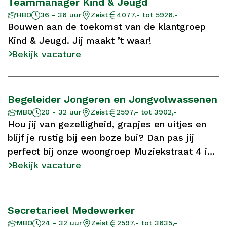
Teammanager Kind & Jeugd
Aantal
Opleidingsniveau
Locatie
Salaris
HBO
36 - 36 uur
Zeist
4077,- tot 5926,-
uur
Bouwen aan de toekomst van de klantgroep
Kind & Jeugd. Jij maakt ’t waar!
Bekijk vacature
Begeleider Jongeren en Jongvolwassenen
Aantal
Opleidingsniveau
Locatie
Salaris
MBO
20 - 32 uur
Zeist
2597,- tot 3902,-
uur
Hou jij van gezelligheid, grapjes en uitjes en
blijf je rustig bij een boze bui? Dan pas jij
perfect bij onze woongroep Muziekstraat 4 in
Zeist.
Bekijk vacature
Secretarieel Medewerker
Aantal
Opleidingsniveau
Locatie
Salaris
MBO
24 - 32 uur
Zeist
2597,- tot 3635,-
uur