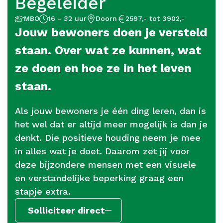
Begeleider
Aantal
Opleidingsniveau
Locatie
Salaris
MBO
16 - 32 uur
Doorn
2597,- tot 3902,-
uur
Jouw bewoners doen je versteld
staan. Over wat ze kunnen, wat
ze doen en hoe ze in het leven
staan.
Als jouw bewoners je één ding leren, dan is
het wel dat er altijd meer mogelijk is dan je
denkt. Die positieve houding neem je mee
in alles wat je doet. Daarom zet jij voor
deze bijzondere mensen met een visuele
en verstandelijke beperking graag een
stapje extra.
Solliciteer direct