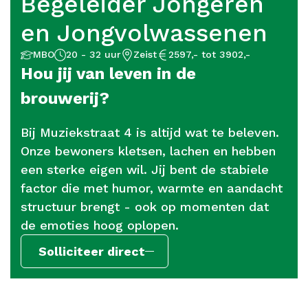
Begeleider Jongeren
en Jongvolwassenen
Aantal
Opleidingsniveau
Locatie
Salaris
MBO
20 - 32 uur
Zeist
2597,- tot 3902,-
uur
Hou jij van leven in de
brouwerij?
Bij Muziekstraat 4 is altijd wat te beleven.
Onze bewoners kletsen, lachen en hebben
een sterke eigen wil. Jij bent de stabiele
factor die met humor, warmte en aandacht
structuur brengt - ook op momenten dat
de emoties hoog oplopen.
Solliciteer direct