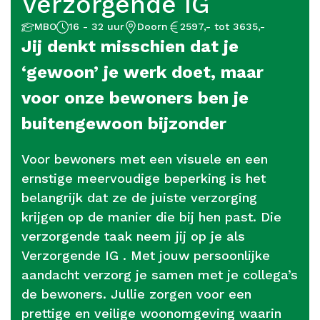
Verzorgende IG
Aantal
Opleidingsniveau
Locatie
Salaris
MBO
16 - 32 uur
Doorn
2597,- tot 3635,-
uur
Jij denkt misschien dat je
‘gewoon’ je werk doet, maar
voor onze bewoners ben je
buitengewoon bijzonder
Voor bewoners met een visuele en een
ernstige meervoudige beperking is het
belangrijk dat ze de juiste verzorging
krijgen op de manier die bij hen past. Die
verzorgende taak neem jij op je als
Verzorgende IG . Met jouw persoonlijke
aandacht verzorg je samen met je collega’s
de bewoners. Jullie zorgen voor een
prettige en veilige woonomgeving waarin