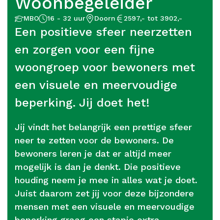
Woonbegeleider
Aantal
Opleidingsniveau
Locatie
Salaris
MBO
16 - 32 uur
Doorn
2597,- tot 3902,-
uur
Een positieve sfeer neerzetten
en zorgen voor een fijne
woongroep voor bewoners met
een visuele en meervoudige
beperking. Jij doet het!
Jij vindt het belangrijk een prettige sfeer
neer te zetten voor de bewoners. De
bewoners leren je dat er altijd meer
mogelijk is dan je denkt. Die positieve
houding neem je mee in alles wat je doet.
Juist daarom zet jij voor deze bijzondere
mensen met een visuele en meervoudige
beperking graag een stapje extra.