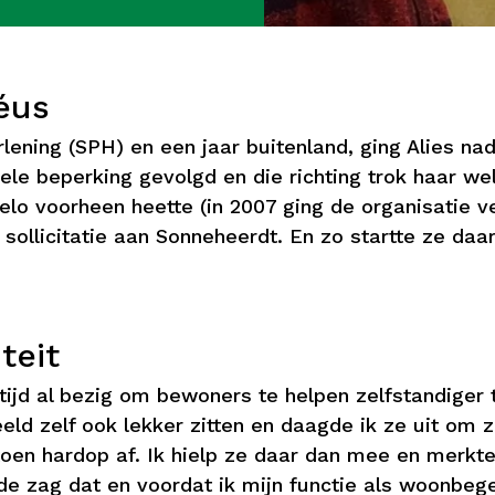
éus
lening (SPH) en een jaar buitenland, ging Alies na
e beperking gevolgd en die richting trok haar wel
elo voorheen heette (in 2007 ging de organisatie v
ollicitatie aan Sonneheerdt. En zo startte ze daa
teit
tijd al bezig om bewoners te helpen zelfstandiger t
eld zelf ook lekker zitten en daagde ik ze uit om 
 toen hardop af. Ik hielp ze daar dan mee en merkte
nde zag dat en voordat ik mijn functie als woonbe