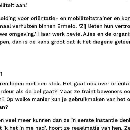
liteit aan.’
eiding voor oriëntatie- en mobiliteitstrainer en k
maal verhuizen binnen Ermelo. ‘Zij lieten hun ver
we omgeving.’ Haar werk beviel Alies en de organi
open, dan is de kans groot dat ik het diegene gelee
n
en lopen met een stok. Het gaat ook over oriëntati
oordeur als de bel gaat? Maar ze traint bewoners oo
n? Op welke manier kun je gebruikmaken van het 
dan?
en veel meer kunnen dan ze in eerste instantie den
at ik het in me had’, hoort ze regelmatig van hen. 