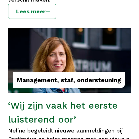
Lees meer
Management, staf, ondersteuning
‘Wij zijn vaak het eerste
luisterend oor’
Neline begeleidt nieuwe aanmeldingen bij
Bartiméus en helpt mensen met een visuele