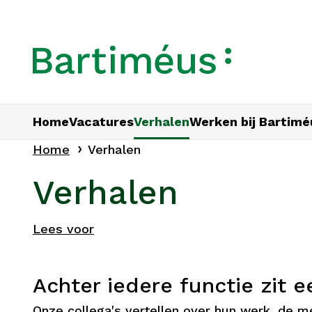
Home
Vacatures
Verhalen
Werken bij Bartimé
Home
Verhalen
Verhalen
Lees voor
Achter iedere functie zit e
Onze collega's vertellen over hun werk, de 