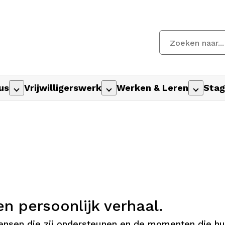
us
Vrijwilligerswerk
Werken & Leren
Stag
en persoonlijk verhaal.
mensen die zij ondersteunen en de momenten die h