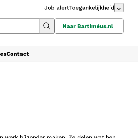
Job alert
Toegankelijkheid
Naar Bartiméus.nl
es
Contact
un werk bijzonder maken. Ze delen wat hen