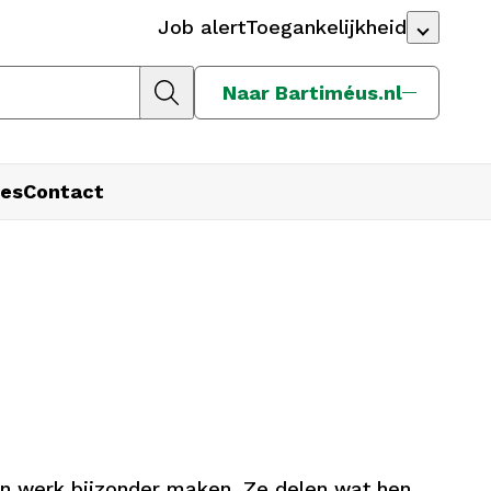
Job alert
Toegankelijkheid
Naar Bartiméus.nl
es
Contact
un werk bijzonder maken. Ze delen wat hen