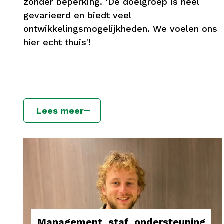
zonder beperking. ‘De doelgroep is heel
gevarieerd en biedt veel
ontwikkelingsmogelijkheden. We voelen ons
hier echt thuis'!
Lees meer
Management, staf, ondersteuning