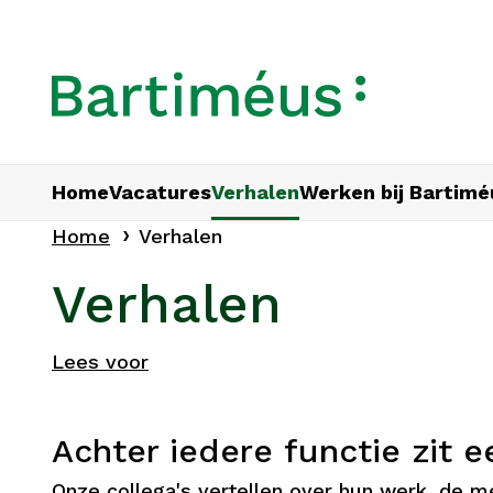
Home
Vacatures
Verhalen
Werken bij Bartimé
Home
Verhalen
Verhalen
Lees voor
Achter iedere functie zit e
Onze collega's vertellen over hun werk, de 