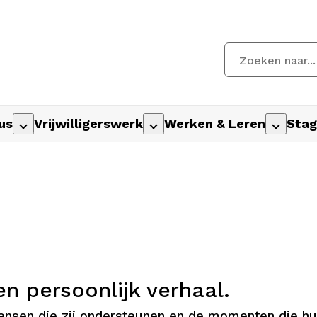
us
Vrijwilligerswerk
Werken & Leren
Stag
en persoonlijk verhaal.
mensen die zij ondersteunen en de momenten die h